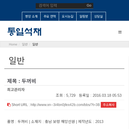
Go
명장 소개
주요 연혁
오시는길
알림방
상담실
Toggle
naviga
Home
일반
일반
일반
제목 : 두꺼비
최고관리자
조회 : 5,729 등록일 : 2016.03.18 05:53
Short URL :
http://www.xn--3i4bn0jfex42b.com/bbs/?t=3B
주소복사
품명 : 두꺼비 | 소재지 : 충남 보령 해망선원 | 제작년도 : 2013