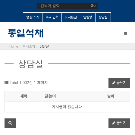
Go
명장 소개
주요 연혁
오시는길
알림방
상담실
Toggle
naviga
Home
회사소개
상담실
상담실
Total 1,002건
1 페이지
글쓰기
제목
글쓴이
날짜
게시물이 없습니다.
글쓰기