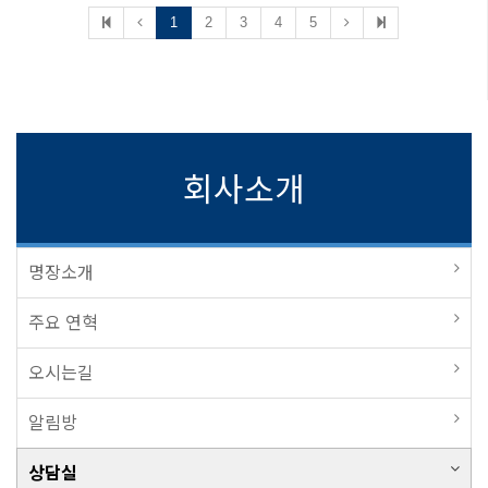
1
2
3
4
5
회사소개
명장소개
주요 연혁
오시는길
알림방
상담실