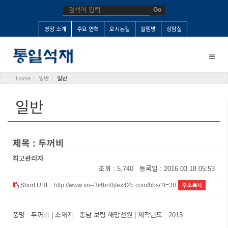
Go
명장 소개
주요 연혁
오시는길
알림방
상담실
Toggle
naviga
Home
일반
일반
일반
제목 : 두꺼비
최고관리자
조회 : 5,740 등록일 : 2016.03.18 05:53
Short URL :
http://www.xn--3i4bn0jfex42b.com/bbs/?t=3B
주소복사
품명 : 두꺼비 | 소재지 : 충남 보령 해망선원 | 제작년도 : 2013