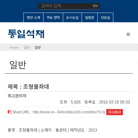
Go
명장 소개
주요 연혁
오시는길
알림방
상담실
Toggle
naviga
Home
일반
일반
일반
제목 : 조형물좌대
최고관리자
조회 : 5,826 등록일 : 2016.03.18 05:53
Short URL :
http://www.xn--3i4bn0jfex42b.com/bbs/?t=3j
주소복사
품명 : 조형물좌대 | 소재지 : 돌꾼터 | 제작년도 : 2013