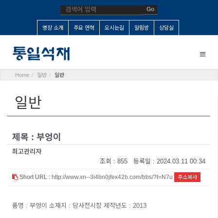
Go
명장 소개
주요 연혁
오시는길
알림방
상담실
Toggle
naviga
Home
일반
일반
일반
제목 : 부엉이
최고관리자
조회 : 855 등록일 : 2024.03.11 00:34
Short URL :
http://www.xn--3i4bn0jfex42b.com/bbs/?t=N7u
주소복사
품명 : 부엉이 소재지 : 당사전시장 제작년도 : 2013