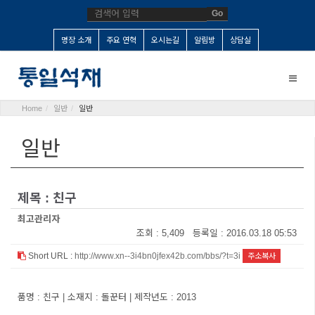
Go
명장 소개
주요 연혁
오시는길
알림방
상담실
Toggle
naviga
Home
일반
일반
일반
제목 : 친구
최고관리자
조회 : 5,409 등록일 : 2016.03.18 05:53
Short URL :
http://www.xn--3i4bn0jfex42b.com/bbs/?t=3i
주소복사
품명 : 친구 | 소재지 : 돌꾼터 | 제작년도 : 2013