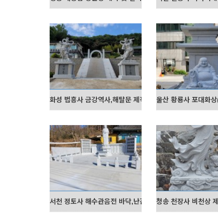
화성 법흥사 금강역사,해탈문 제작 및 설치
울산 황룡사 포대화상(
서천 정토사 해수관음전 바닥,난간 제작 및 설치
청송 천장사 비천상 제