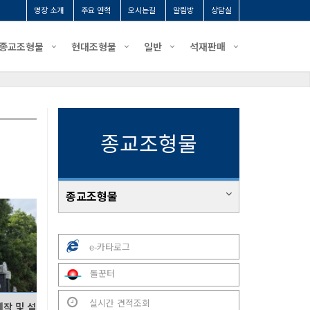
명장 소개
주요 연혁
오시는길
알림방
상담실
종교조형물
현대조형물
일반
석재판매
종교조형물
종교조형물
e-카타로그
돌꾼터
실시간 견적조회
제작 및 설치