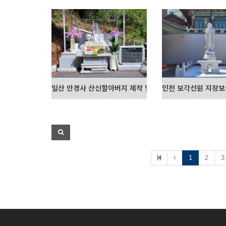
일산 만경사 산신할아버지 제작 및 설치
인천 보각선원 지장보
1
2
3