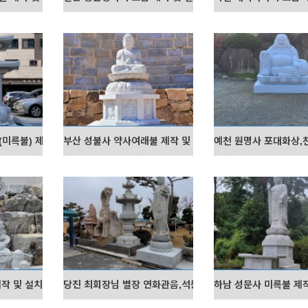
미륵불) 제작 및 설치
부산 성불사 약사여래불 제작 및 설치
예천 원명사 포대화상,
작 및 설치
당진 최회장님 별장 연화관음,석등 제작 및 설치
하남 성문사 미륵불 제작