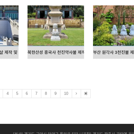
살 제작 및 설치
북한산성 흥국사 천진약사불 제작 및 설치
부산 원각사 3천진불 제
4
5
6
7
8
9
10