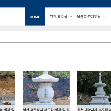
HOME
간판/표지석
납골묘/묘지조경
불 제작 및 설치
일산 홍은정사 부도탑 제작 및 설치
옥천 대약사사 부도탑 