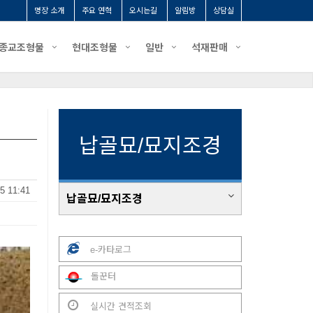
명장 소개
주요 연혁
오시는길
알림방
상담실
종교조형물
현대조형물
일반
석재판매
납골묘/묘지조경
5 11:41
납골묘/묘지조경
e-카타로그
돌꾼터
실시간 견적조회