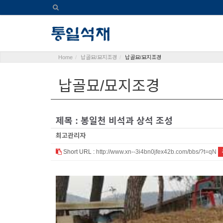
Home
납골묘/묘지조경
납골묘/묘지조경
납골묘/묘지조경
제목 : 봉일천 비석과 상석 조성
최고관리자
Short URL :
http://www.xn--3i4bn0jfex42b.com/bbs/?t=qN