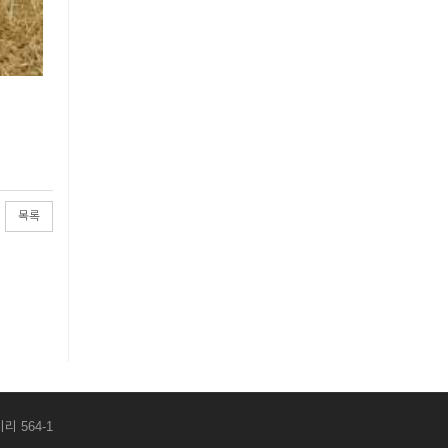
목록
리 564-1