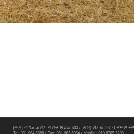
[본사] 경기도 고양시 덕양구 통일로 503 / [공장] 경기도 파주시 광탄면 용미
Tel: 031-964-3388 / Fax: 031-963-3934 / Mobile : 010-8785-6203