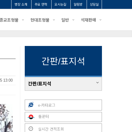
명장 소개
주요 연혁
오시는길
알림방
상담실
종교조형물
현대조형물
일반
석재판매
간판/표지석
5 13:00
간판/표지석
e-카타로그
돌꾼터
실시간 견적조회