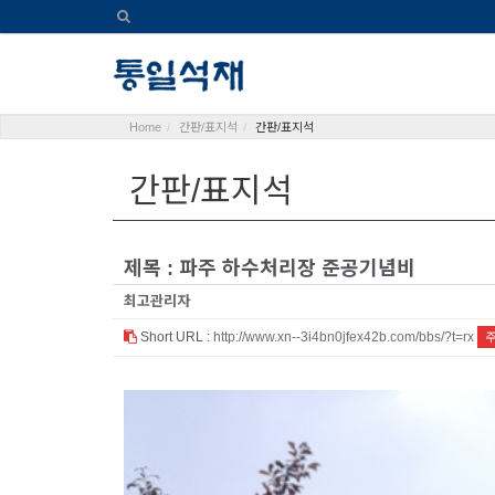
Home
간판/표지석
간판/표지석
간판/표지석
제목 : 파주 하수처리장 준공기념비
최고관리자
Short URL :
http://www.xn--3i4bn0jfex42b.com/bbs/?t=rx