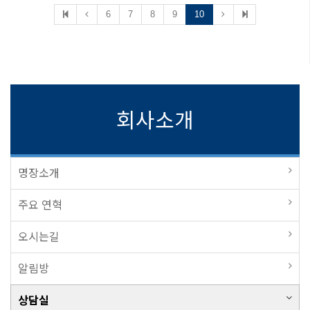
6
7
8
9
10
회사소개
명장소개
주요 연혁
오시는길
알림방
상담실