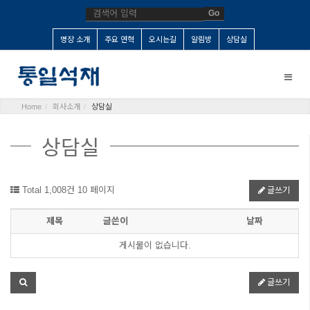
Go
명장 소개
주요 연혁
오시는길
알림방
상담실
Toggle
naviga
Home
회사소개
상담실
상담실
Total 1,008건
10 페이지
글쓰기
제목
글쓴이
날짜
게시물이 없습니다.
글쓰기