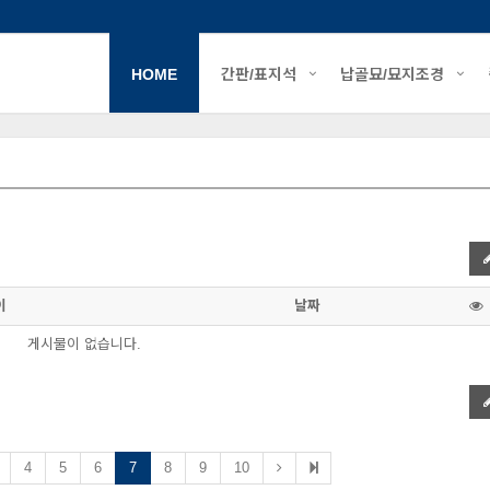
HOME
간판/표지석
납골묘/묘지조경
이
날짜
게시물이 없습니다.
4
5
6
7
8
9
10