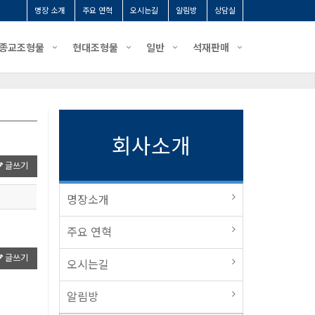
명장 소개
주요 연혁
오시는길
알림방
상담실
종교조형물
현대조형물
일반
석재판매
회사소개
글쓰기
명장소개
주요 연혁
글쓰기
오시는길
알림방