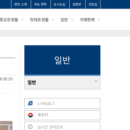
명장 소개
주요 연혁
오시는길
알림방
상담실
종교조형물
현대조형물
일반
석재판매
일반
8 05:53
일반
e-카타로그
돌꾼터
실시간 견적조회