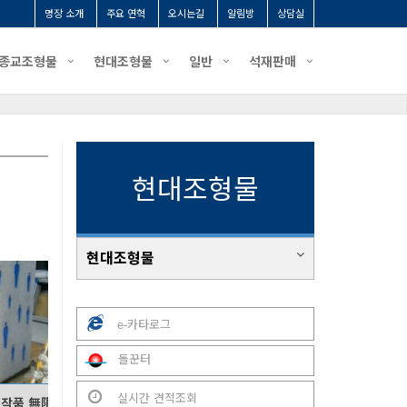
명장 소개
주요 연혁
오시는길
알림방
상담실
종교조형물
현대조형물
일반
석재판매
현대조형물
현대조형물
e-카타로그
돌꾼터
실시간 견적조회
작품 無限柱(무한주)