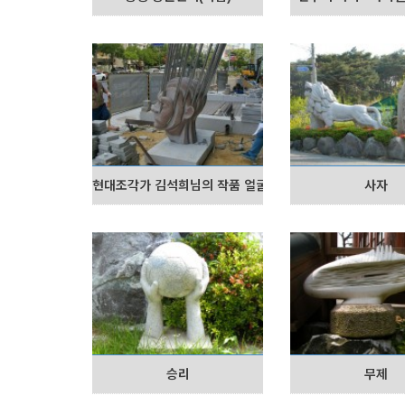
현대조각가 김석희님의 작품 얼굴
사자
승리
무제