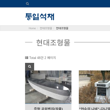
Home
현대조형물
현대조형물
현대조형물
Total 48건
2 페이지
증평 공원벤치(작품)
"현수의 나비"-다니엘