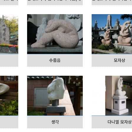
수줍음
모자상
생각
다니엘 모자상