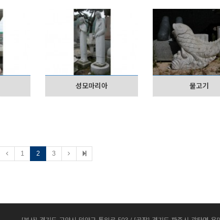
아
성모마리아
물고기
1
2
3