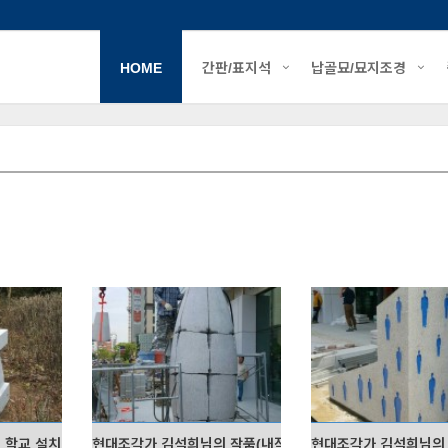
HOME
간판/표지석
납골묘/묘지조경
 학교 설치
현대조각가 김석희님의 작품(내적유희-파)
현대조각가 김석희님의 