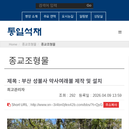
Go
명장 소개
주요 연혁
오시는길
알림방
상담실
Toggle
naviga
Home
종교조형물
종교조형물
종교조형물
제목 : 부산 성불사 약사여래불 제작 및 설치
최고관리자
조회 : 292 등록일 : 2026.04.09 13:59
Short URL :
http://www.xn--3i4bn0jfex42b.com/bbs/?t=QyG
주소복사