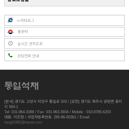
e-카타로그
돌꾼터
실시간 견적조회
상담전화 안내
[본사] 경기도 고양시 덕양구 통일로 503 / [공장] 경기도 파주시 광탄면 용미
리 564-1
Tel: 031-964-3388 / Fax: 031-963-3934 / Mobile : 010-8785-6203
대표: 이조형 / 사업자등록번호: 285-86-00361 / Email:
tongil1982@naver.com