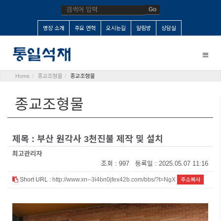
Go
명장 소개
주요 연혁
오시는길
알림방
상담실
Toggle
naviga
Home
종교조형물
종교조형물
종교조형물
제목 : 부산 원각사 3천진불 제작 및 설치
최고관리자
조회 : 997 등록일 : 2025.05.07 11:16
Short URL :
http://www.xn--3i4bn0jfex42b.com/bbs/?t=NgX
주소복사