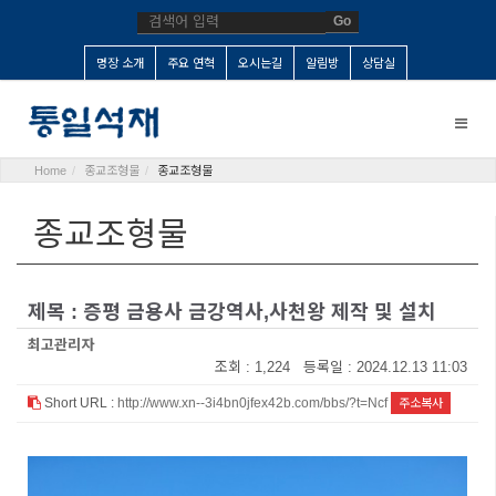
Go
명장 소개
주요 연혁
오시는길
알림방
상담실
Toggle
naviga
Home
종교조형물
종교조형물
종교조형물
제목 : 증평 금용사 금강역사,사천왕 제작 및 설치
최고관리자
조회 : 1,224 등록일 : 2024.12.13 11:03
Short URL :
http://www.xn--3i4bn0jfex42b.com/bbs/?t=Ncf
주소복사