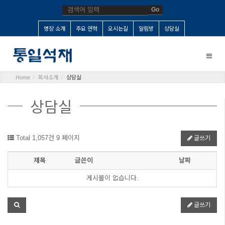
Go
명장 소개
주요 연혁
오시는길
알림방
상담실
Toggle
naviga
Home
회사소개
상담실
상담실
Total 1,057건
9 페이지
글쓰기
제목
글쓴이
날짜
게시물이 없습니다.
글쓰기