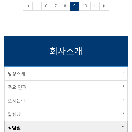
6
7
8
9
10
회사소개
명장소개
주요 연혁
오시는길
알림방
상담실