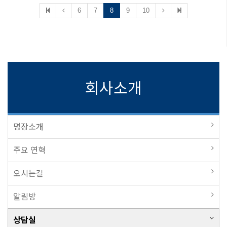
6
7
8
9
10
회사소개
명장소개
주요 연혁
오시는길
알림방
상담실