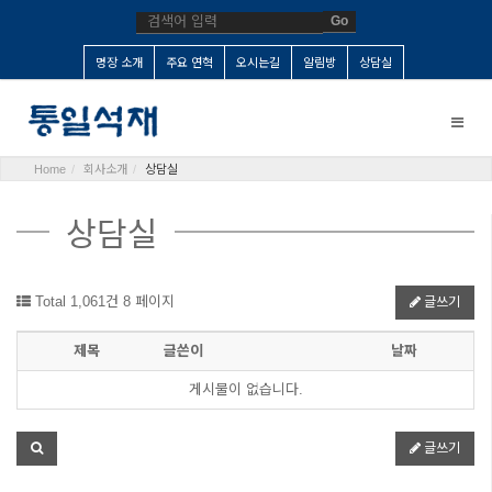
Go
명장 소개
주요 연혁
오시는길
알림방
상담실
Toggle
naviga
Home
회사소개
상담실
상담실
Total 1,061건
8 페이지
글쓰기
제목
글쓴이
날짜
게시물이 없습니다.
글쓰기