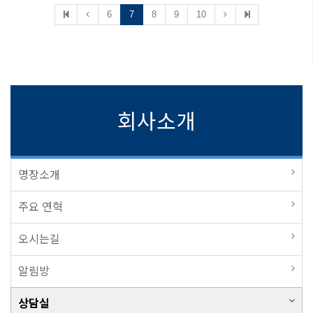
6
7
8
9
10
회사소개
명장소개
주요 연혁
오시는길
알림방
상담실