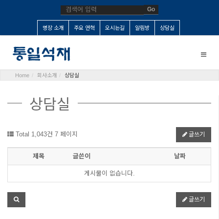
Go
명장 소개
주요 연혁
오시는길
알림방
상담실
Toggle
naviga
Home
회사소개
상담실
상담실
Total 1,043건
7 페이지
글쓰기
제목
글쓴이
날짜
게시물이 없습니다.
글쓰기