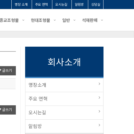
명장 소개
주요 연혁
오시는길
알림방
상담실
종교조형물
현대조형물
일반
석재판매
회사소개
글쓰기
명장소개
주요 연혁
글쓰기
오시는길
알림방