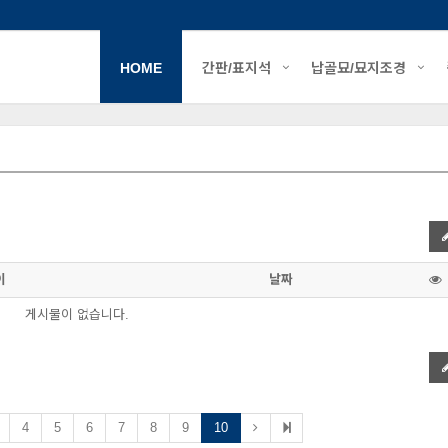
HOME
간판/표지석
납골묘/묘지조경
이
날짜
게시물이 없습니다.
4
5
6
7
8
9
10