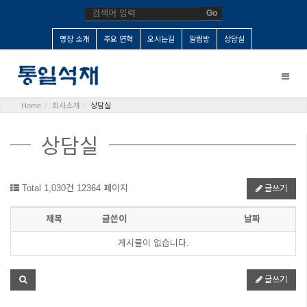
Go
명장 소개
주요 연혁
오시는길
알림방
상담실
Toggle
naviga
Home
회사소개
상담실
상담실
Total 1,030건
12364 페이지
글쓰기
제목
글쓴이
날짜
게시물이 없습니다.
글쓰기