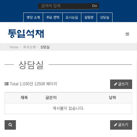
Go
명장 소개
주요 연혁
오시는길
알림방
상담실
Toggle
naviga
Home
회사소개
상담실
상담실
Total 1,030건
12508 페이지
글쓰기
제목
글쓴이
날짜
게시물이 없습니다.
글쓰기